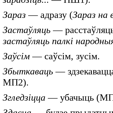
Зараз
— адразу (
Зараз на 
Застаўляць
— расстаўляць,
застаўляць палкi народны
Заўсiм
— саўсiм, зусiм.
Збыткаваць
— здзекавацца 
МП2).
Згледзiцца
— убачыць (МП
Здасца
— будзе прыдатным