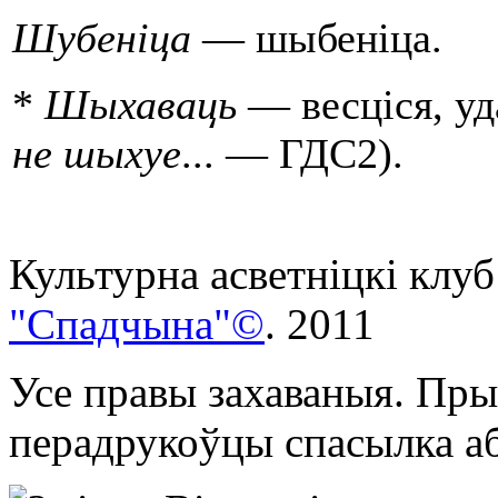
Шубенiца
— шыбенiца.
*
Шыхаваць
— весцiся, уда
не шыхуе
... — ГДС2).
Культурна асветнiцкi клуб
"Спадчына"©
. 2011
Усе правы захаваныя. Пры
перадрукоўцы спасылка аб