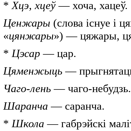
*
Хцэ, хцеў
— хоча, хацеў.
Ценжары
(слова iснуе i ц
«
цянжа­ры
») — цяжары, ц
*
Цэсар
— цар.
Цяменжыць
— прыгнятац
Чаго-лень
— чаго-небудзь
Шаранча
— саранча.
*
Школа
— габрэйскi малiт