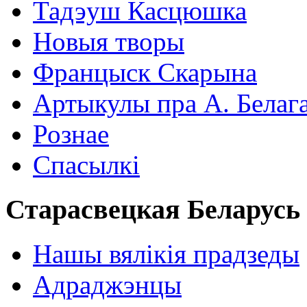
Тадэуш Касцюшка
Новыя творы
Францыск Скарына
Артыкулы пра А. Белаг
Рознае
Спасылкі
Старасвецкая Беларусь
Нашы вялікія прадзеды
Адраджэнцы