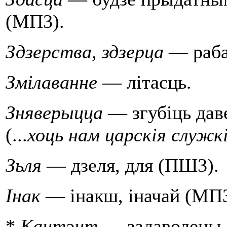
(МП3).
Здзерства, здзерца
— раба
Змiлаванне
— лiтасць.
Зняверыцца
— згубiць дав
(...
хоць нам цар­скiя служк
Зьля
— дзеля, для (ПШ3).
Iнак
— iнакш, iначай (МП3
*
Кантэнт
— задаволены,