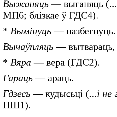
Выжаняць
— выганяць (...
МП6; блiзкае ў ГДС4).
*
Вымiнуць
— пазбегнуць.
Вычаўпляць
— вытвараць, 
*
Вяра
— вера (ГДС2).
Гараць
— араць.
Гдзесь
— кудысьцi (...
i не
ПШ1).