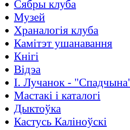
Сябры клуба
Музей
Храналогія клуба
Камітэт ушанавання
Кнігі
Відэа
І. Лучанок - "Спадчына
Мастакі i каталогi
Дыктоўка
Кастусь Каліноўскі