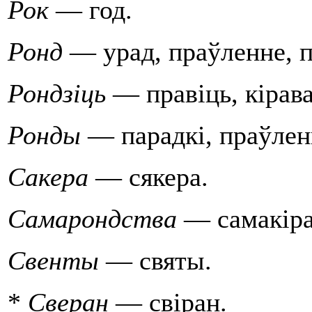
Рок
— год.
Ронд
— урад, праўленне, п
Рондзiць
— правiць, кiрава
Ронды
— парадкi, праўлен
Сакера
— сякера.
Самарондства
— самакiра
Свенты
— святы.
*
Сверан
— свiран.