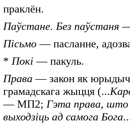
праклён.
Паўстане. Без паўстаня
—
Пiсьмо
— пасланне, адозва
*
Покі
— пакуль.
Права
— закон як юрыдычн
грамадскага жыцця (...
Кар
— МП2;
Гэта права, што
выходзiць ад самога Бога
.