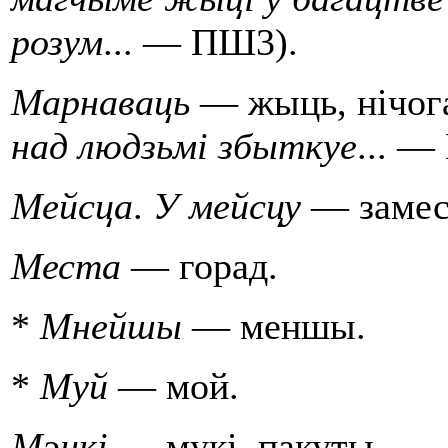
розум
... — ПШ3).
Марнаваць
— жыць, нiчога
над людзьмi збыткуе
... —
Мейсца
.
У мейсцу
— замес
Места
— горад.
*
Мнейшы
— меншы.
*
Муй
— мой.
Мэнкі
— мукi, пакуты.