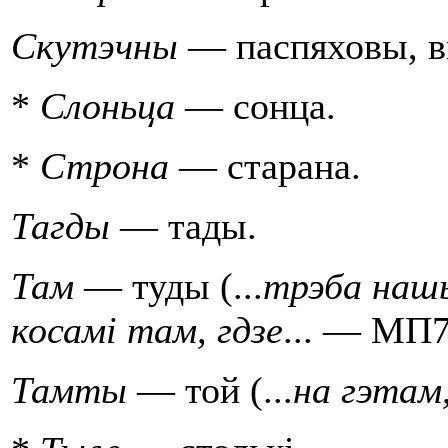
Скутэчны
— паспяховы, в
*
Слоньца
— сонца.
*
Строна
— старана.
Тагды
— тады.
Там
— туды (...
трэба нашы
косамi там, гдзе
... — МП7
Тамты
— той (...
на гэтам