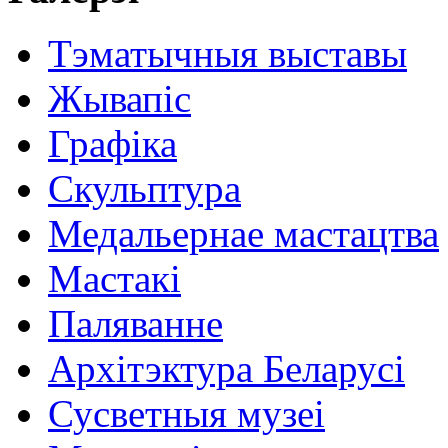
Тэматычныя выставы
Жывапіс
Графіка
Скульптура
Медальернае мастацтва
Мастакі
Паляванне
Архітэктура Беларусі
Сусветныя музеі