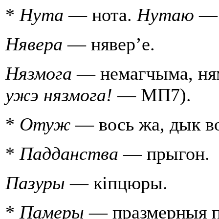
*
Нута
— нота.
Нутаю
— 
Нявера
— нявер’е.
Нязмога
— немагчыма, ням
ужэ нязмога!
— МП7).
*
Отуж
— вось жа, дык в
*
Падданства
— прыгон.
Пазуры
— кiпцюры.
*
Памеры
— празмерныя па