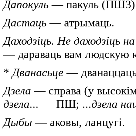
Дапокуль
— пакуль (ПШ3)
Дастаць
— атрымаць.
Даходзiць. Не даходзiць н
— дараваць вам людскую 
*
Дванасьце
— дванаццаць
Дзела
— справа (у высокiм 
дзела
... — ПШ; ...
дзела на
Дыбы
— аковы, ланцугi.