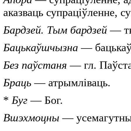
аказваць супрацiўленне, с
Бардзей. Тым бардзей
— т
Бацькаўшчызна
— бацька
Без паўстаня
— гл. Паўст
Браць
— атрымлiваць.
*
Буг
— Бог.
Вшэхмоцны
— усемагутны