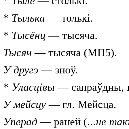
*
Тыле
— столькi.
*
Тылька
— толькi.
*
Тысёнц
— тысяча.
Тысяч
— тысяча (МП5).
У другэ
— зноў.
*
Уласцiвы
— сапраўдны, 
У мейсцу
— гл. Мейсца.
Уперад
— раней (...
не так