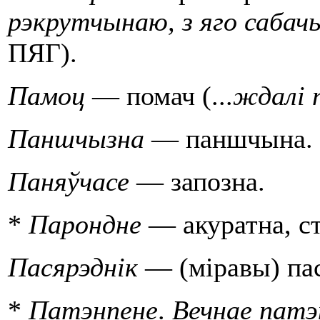
рэкрутчынаю, з яго сабач
ПЯГ).
Памоц
— помач (...
ждалі 
Паншчызна
— паншчына.
Паняўчасе
— запозна.
*
Парондне
— акуратна, ст
Пасярэднiк
— (мiравы) па
*
Патэнпене
.
Вечнае пат