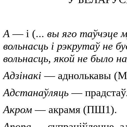
А
— i (...
вы яго таўчэце 
вольнасць i рэкрутаў не бу
вольнасць, якой не было 
Адзiнакі
— аднолькавы (М
Адстанаўляць
— прадстаўл
Акром
— акрамя (ПШ1).
Апора
— супрацiўленне, а