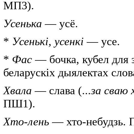
МП3).
Усенька
— усё.
*
Усенькi, усенкі
— усе.
*
Фас
— бочка, кубел для 
беларускiх дыялектах слов
Хвала
— слава (...
за сваю 
ПШ1).
Хто-лень
— хто-небудзь. 