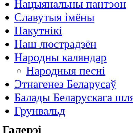
Нацыянальны пантэон
Славутыя імёны
Пакутнікі
Наш люстрадзён
Народны каляндар
Народныя песні
Этнагенез Беларусаў
Балады Беларускага шл
Грунвальд
Галерэі