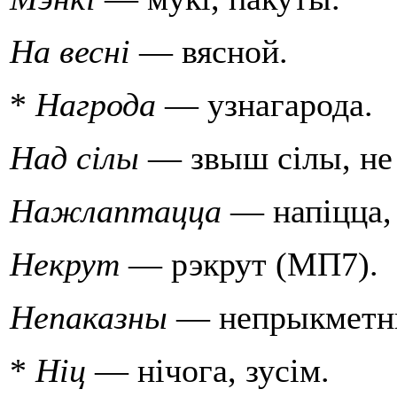
На весні
— вясной.
*
Нагрода
— узнагарода.
Над сiлы
— звыш сiлы, не 
Нажлаптацца
— напiцца,
Некрут
— рэкрут (МП7).
Непаказны
— непрыкметны
*
Нiц
— нiчога, зусiм.