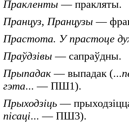
Пракленты
— пракляты.
Пранцуз, Пранцузы
— фран
Прастота. У прастоце д
Праўдзiвы
— сапраўдны.
Прыпадак
— выпадак (...
п
гэ­та
... — ПШ1).
Прыходзiць
— прыходзiцца 
пiсацi
... — ПШ3).