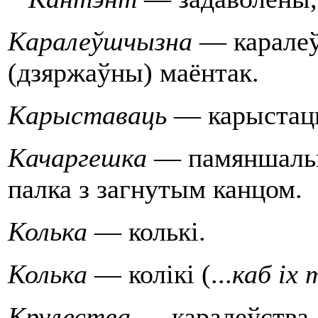
Каралеўшчызна
— каралеў
(дзяржаўны) маёнтак.
Карыставаць
— карыстац
Качаргешка
— памяншальна
палка з загнутым канцом.
Колька
— колькi.
Колька
— колiкi (...
каб iх 
Крулества
— каралеўства,