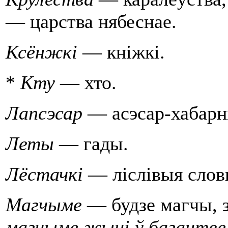
— царства нябеснае.
Ксёнжкі
— кнiжкi.
*
Кту
— хто.
Лапсэсар
— асэсар-хабарн
Леты
— гады.
Лёстачкі
— лiслiвыя словы
Магчыме
— будзе магчы, 
магчыме жыцi ў багацтве .