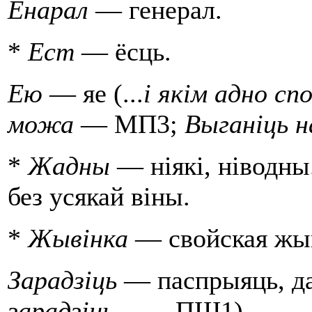
Енарал
— генерал.
*
Ест
— ёсць.
Ею
— яе (...
i якiм адно с
можа
— МП3;
Выганiць н
*
Жадны
— нiякi, нiводны
без усякай вiны.
*
Жывiнка
— свойская жы
Зарадзiць
— паспрыяць, дац
за­ра­дзiць
... — ПШ1).