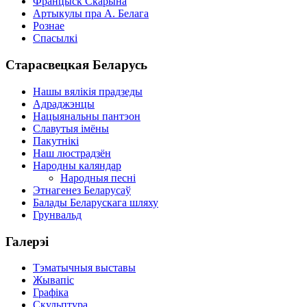
Францыск Скарына
Артыкулы пра А. Белага
Рознае
Спасылкі
Старасвецкая Беларусь
Нашы вялікія прадзеды
Адраджэнцы
Нацыянальны пантэон
Славутыя імёны
Пакутнікі
Наш люстрадзён
Народны каляндар
Народныя песні
Этнагенез Беларусаў
Балады Беларускага шляху
Грунвальд
Галерэі
Тэматычныя выставы
Жывапіс
Графіка
Скульптура