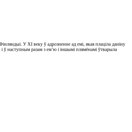
Фінляндыі. У XI веку ў адрозненне ад емі, якая плаціла даніну
і і ў наступным разам з ем’ю і іншымі плямёнамі ўтварыла