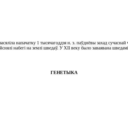
асяліла напачатку 1 тысячагоддзя н. э. паўднёвы захад сучаснай 
йснялі набегі на землі шведаў. У XII веку было заваявана шведам
ГЕНЕТЫКА