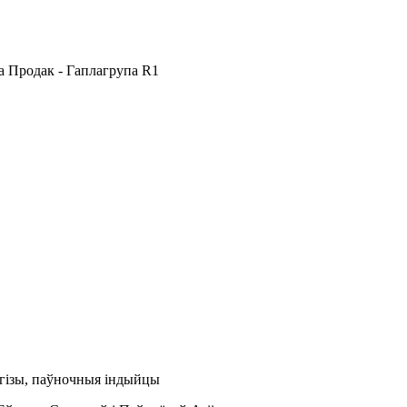
па Продак - Гаплагрупа R1
іргізы, паўночныя індыйцы