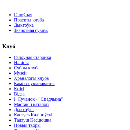
Галоўная
Праекты клуба
Дыктоўка
Зваротная сувязь
Клуб
Галоўная старонка
Навіны
Сябры клуба
Музей
Храналогія клуба
Камітэт ушанавання
Кнігі
Відэа
І. Лучанок - "Спадчына"
Мастакі i каталогi
Дыктоўка
Кастусь Каліноўскі
Тадэуш Касцюшка
Новыя творы