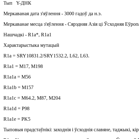
Тып Y-ДНК
Меркаваная дата з'яўлення - 3000 гадоў да н.э.
Меркаванае месца з'яўлення - Сярэдняя Азія ці Ўсходняя Еўро
Нашчадкі - R1a*, R1a1
Характарыстыка мутацый
R1a = SRY10831.2/SRY1532.2, L62, L63.
R1a1 = M17, M198
R1a1a = M56
R1a1b = M157
R1a1c = M64.2, M87, M204
R1a1d = P98
R1a1e = PK5
Тыповыя прадстаўнікі: заходнія і ўсходнія славяне, таджыкі, к