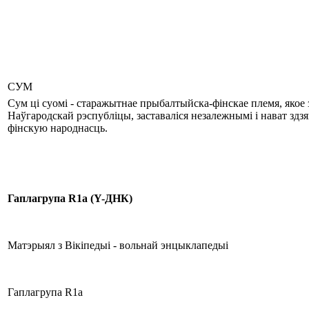
СУМ
Сум ці суомі - старажытнае прыбалтыйска-фінскае племя, якое з
Наўгародскай рэспубліцы, заставаліся незалежнымі і нават здзя
фінскую народнасць.
Гапл
а
група
R
1
a
(
Y
-ДНК)
Матэрыял з Вікіпедыі - вольнай энцыклапедыі
Гаплагрупа R1a