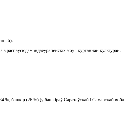
ацый).
ана з распаўсюдам індаеўрапейскіх моў і курганнай культурай.
 34 %, башкір (26 %) (у башкіраў Саратаўскай і Самарскай вобл.