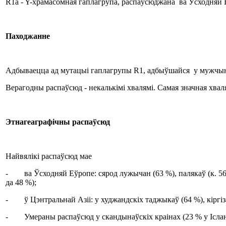
R1a - Y-храмасомная гаплагрупа, распаўсюджана ва Ўсходняй Е
Паходжанне
Адбываецца ад мутацыі гаплагрупы R1, адбыўшайся у мужчыны,
Верагодны распаўсюд - некалькімі хвалямі. Самая значная хваля 
Этнагеаграфічны
распаўсюд
Найвялікі распаўсюд мае
- ва Ўсходняй Еўропе: сярод лужычан (63 %), палякаў (к. 56 %)
да 48 %);
- ў Цэнтральнай Азіі: у худжандскіх таджыкаў (64 %), кіргіза
- Умераны распаўсюд у скандынаўскіх краінах (23 % у Ісландыі