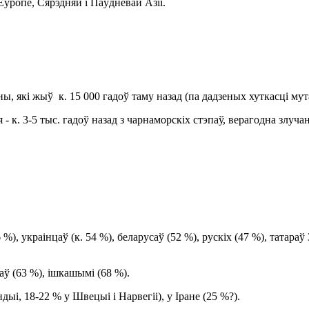
ўропе, Сярэдняй і Паўднёвай Азіі.
 які жыў к. 15 000 гадоў таму назад (па дадзеных хуткасці мут
- к. 3-5 тыс. гадоў назад з чарнаморскіх стэпаў, верагодна злуч
, украінцаў (к. 54 %), беларусаў (52 %), рускіх (47 %), татараў
ў (63 %), ішкашымі (68 %).
, 18-22 % у Швецыі і Нарвегіі), у Іране (25 %?).