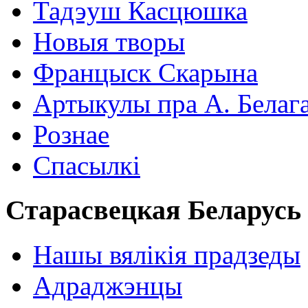
Тадэуш Касцюшка
Новыя творы
Францыск Скарына
Артыкулы пра А. Белаг
Рознае
Спасылкі
Старасвецкая Беларусь
Нашы вялікія прадзеды
Адраджэнцы