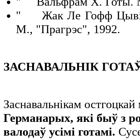
" Вальфрам Х. Готы. М
" Жак Ле Гофф Цывілі
М., "Прагрэс", 1992.
ЗАСНАВАЛЬНІК ГОТАЎ
Заснавальнікам остгоцкай 
Германар
ы
х
, які
быў
з р
валодаў усімі готамі.
Сус