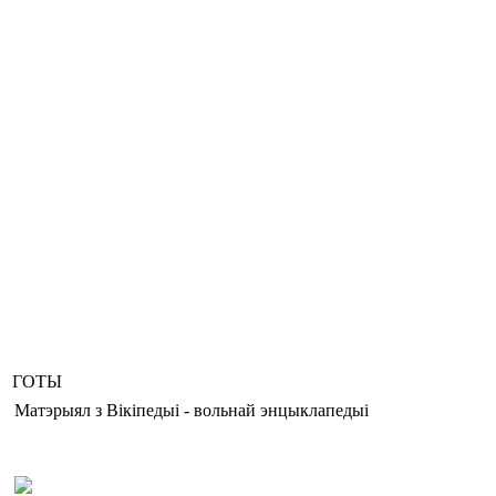
ГОТЫ
Матэрыял з Вікіпедыі - вольнай энцыклапедыі