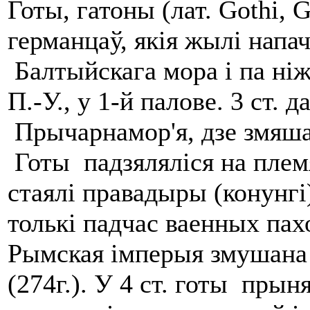
Готы, гатоны (лат. Gothi, 
германцаў, якія жылі напач
Балтыйскага мора і па ні
П.-У., у 1-й палове. 3 ст. 
Прычарнамор'я, дзе змяша
Готы падзяляліся на плем
стаялі правадыры (конунгі
толькі падчас ваенных пах
Рымская імперыя змушана 
(274г.). У 4 ст. готы прын