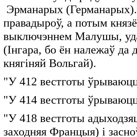
Эрманарых (Германарых).
правадыроў, а потым князё
выключэннем Малушы, удав
(Інгара, бо ён належаў да
княгіняй Вольгай).
"У 412 вестготы ўрываюцц
"У 414 вестготы ўрываюцц
"У 418 вестготы адыходзяц
заходняя Францыя) і засно