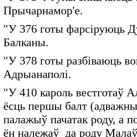
Прычарнамор'е.
"У 376 готы фарсіруюць Д
Балканы.
"У 378 готы разбіваюць в
Адрыанаполі.
"У 410 кароль вестготаў 
ёсць першы балт (адважны).
палажыў пачатак роду, а п
ён належаў да роду Малаў,