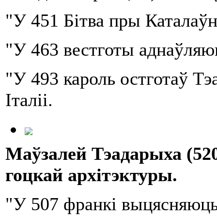
"У 451 Бітва пры Каталаўн
"У 463 вестготы аднаўляюц
"У 493 кароль остготаў Тэ
Італіі.
Маўзалей Т
эа
д
а
р
ы
ха
(52
гоцкай архітэктуры.
"У 507 франкі выцясняюць 