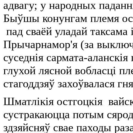
адвагу; у народных паданн
Быўшы конунгам племя ос
пад сваёй уладай таксама 
Прычарнамор'я (за выключ
суседнія сармата-аланскія 
глухой лясной вобласці пл
стагоддзяў захоўвалася гн
Шматлікія остгоцкія вайск
сустракаюцца потым сярод
здзяйсняў свае паходы раз