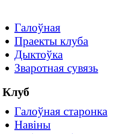
Галоўная
Праекты клуба
Дыктоўка
Зваротная сувязь
Клуб
Галоўная старонка
Навіны