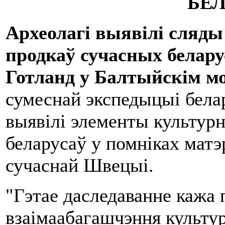
БЕ
Археолагі выявілі сля
продкаў сучасных белар
Готланд у Балтыйскім м
сумеснай экспедыцыі белар
выявілі элементы культур
беларусаў у помніках матэ
сучаснай Швецыі.
"Гэтае даследаванне кажа 
взаімаабагашчэння культур