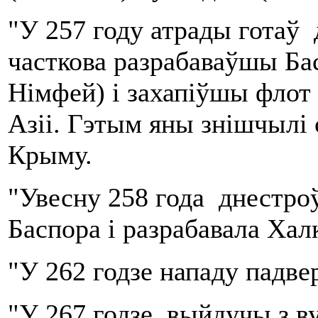
"У 257 году атрады готаў 
часткова разрабаваўшы Бас
Німфей) і захапіўшы флот 
Азіі. Гэтым яны знішчылі 
Крыму.
"Увесну 258 года днестро
Баспора і разрабавала Хал
"У 262 годзе нападу падве
"У 267 годзе, выйдучы з в