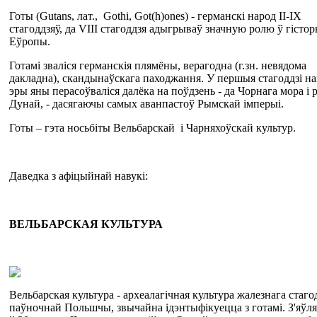
Готы (Gutans, лат., Gothi, Got(h)ones) - германскі народ II-IX
стагоддзяў, да VIII стагоддзя адыгрываў значную ролю ў гістор
Еўропы.
Готамі зваліся германскія плямёны, верагодна (г.зн. невядома
дакладна), скандынаўскага паходжання. У першыя стагоддзі н
эры яны перасоўваліся далёка на поўдзень - да Чорнага мора і 
Дунай, - дасягаючы самых аванпастоў Рымскай імперыі.
Готы – гэта носьбіты Вельбарскай і Чарняхоўскай культур.
Даведка з афіцыйнай навукі:
ВЕЛЬБАРСКАЯ
КУЛЬТУРА
Вельбарская культура - археалагічная культура жалезнага стаго
паўночнай Польшчы, звычайна ідэнтыфікуецца з готамі. З'яўл