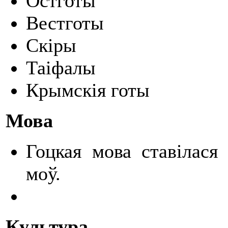
Остготы
Вестготы
Скіры
Таіфалы
Крымскія готы
Мова
Гоцкая мова ставілася
моў.
Культура