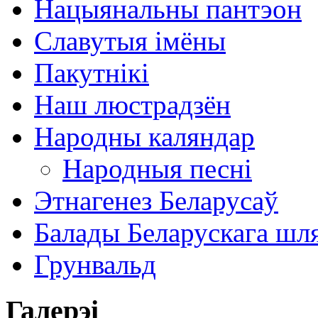
Нацыянальны пантэон
Славутыя імёны
Пакутнікі
Наш люстрадзён
Народны каляндар
Народныя песні
Этнагенез Беларусаў
Балады Беларускага шл
Грунвальд
Галерэі