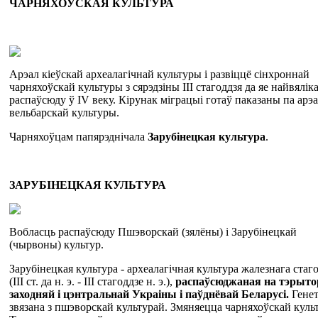
Ч
А
РНЯХО
Ў
СКАЯ
КУЛЬТУРА
Арэал кіеўскай археалагічнай культуры і развіццё сінхроннай
чарняхоўскай культуры з сярэдзіны III стагоддзя да яе найвялік
распаўсюду ў IV веку. Кірунак міграцыі готаў паказаны па арэ
вельбарскай культуры.
Чарняхоўцам папярэднічала
Зарубінецкая культура
.
ЗАРУБІНЕЦКАЯ КУЛЬТУРА
Вобласць распаўсюду Пшэворскай (зялёны) і Зарубінецкай
(чырвоны) культур.
Зарубінецкая культура - археалагічная культура жалезнага стаг
(III ст. да н. э. - III стагоддзе н. э.),
распаўсюджаная на тэрыто
заходняй і цэнтральнай Украіны і паўднёвай Беларусі.
Гене
звязана з пшэворскай культурай. Змяняецца чарняхоўскай куль