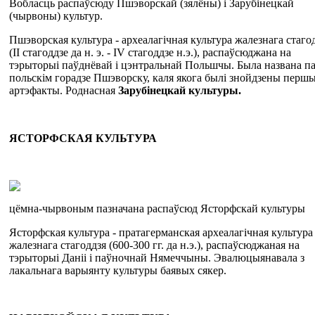
Вобласць распаўсюду Пшэворскай (зялёны) і Зарубінецкай
(чырвоны) культур.
Пшэворская культура - археалагічная культура жалезнага стаго
(II стагоддзе да н. э. - IV стагоддзе н.э.), распаўсюджана на
тэрыторыі паўднёвай і цэнтральнай Польшчы. Была названа п
польскім горадзе Пшэворску, каля якога былі знойдзены перш
артэфакты. Роднасная
Зарубінецкай культуры.
ЯСТОРФСКАЯ
КУЛЬТУРА
цёмна-чырвоным пазначана распаўсюд Ясторфскай культуры
Ясторфская культура - пратагерманская археалагічная культура
жалезнага стагоддзя (600-300 гг. да н.э.), распаўсюджаная на
тэрыторыі Даніі і паўночнай Нямеччыны. Эвалюцыянавала з
лакальнага варыянту культуры баявых сякер.