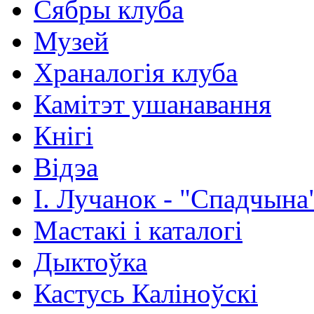
Сябры клуба
Музей
Храналогія клуба
Камітэт ушанавання
Кнігі
Відэа
І. Лучанок - "Спадчына
Мастакі i каталогi
Дыктоўка
Кастусь Каліноўскі