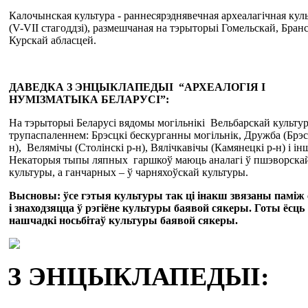
Калочынская культура - раннесярэднявечная археалагічная кул
(V-VII стагоддзі), размешчаная на тэрыторыі Гомельскай, Бран
Курскай абласцей.
ДАВЕДКА З ЭНЦЫКЛАПЕДЫІ “АРХЕАЛОГІЯ І
НУМІЗМАТЫКА БЕЛАРУСІ”:
На тэрыторыі Беларусі вядомы могільнікі Вельбарскай культур
трупаспаленнем: Брэсцкі бескурганны могільнік, Дружба (Брэс
н), Велямічы (Столінскі р-н), Вялічкавічы (Камянецкі р-н) і ін
Некаторыя тыпы ляпных гаршкоў маюць аналагі ў пшэворска
культуры, а ганчарных – ў чарняхоўскай культуры.
Высновы: ўсе гэтыя культуры так ці інакш звязаны паміж 
і знаходзяцца ў рэгіёне культуры баявой сякеры. Готы ёсць
нашчадкі носьбітаў культуры баявой сякеры.
З ЭНЦЫКЛАПЕДЫІ: