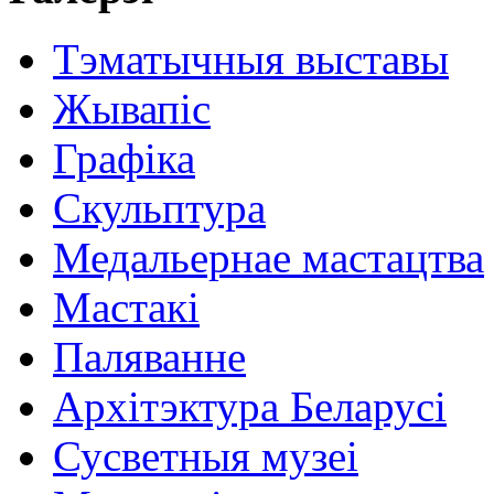
Тэматычныя выставы
Жывапіс
Графіка
Скульптура
Медальернае мастацтва
Мастакі
Паляванне
Архітэктура Беларусі
Сусветныя музеі