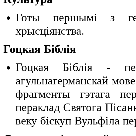
Готы першымі з гер
хрысціянства.
Гоцкая Біблія
Гоцкая Біблія - п
агульнагерманскай мове
фрагменты гэтага пе
пераклад Святога Пісан
веку біскуп Вульфіла пе