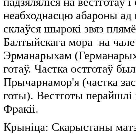
падзяляліся на вестготаў і о
неабходнасцю абароны ад гу
склаўся шырокі звяз плямё
Балтыйскага мора на чале 
Эрманарыхам (Германарыхы
готаў. Частка остготаў бы
Прычарнамор'я (частка зас
готы). Вестготы перайшлі 
Фракіі.
Крыніца: Скарыстаны мат