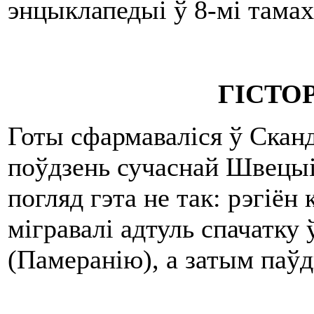
энцыклапедыі ў 8-мі тамах,
ГІСТО
Готы сфармаваліся ў Сканд
поўдзень сучаснай Швецыі
погляд гэта не так: рэгіён
мігравалі адтуль спачатк
(Памеранію), а затым паўд