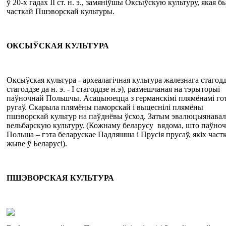
ў 20-х гадах II ст. н. э., замяніўшы Оксыўскую культуру, якая б
часткай Пшэворскай культуры.
О
КСЫ
Ў
СКАЯ
КУЛЬТУРА
Оксыўская культура - археалагічная культура жалезнага стагоддз
стагоддзе да н. э. - I стагоддзе н.э), размешчаная на тэрыторыі
паўночнай Польшчы. Асацыюецца з германскімі плямёнамі гот
ругаў. Скарыла плямёны паморскай і выцеснілі плямёны
пшэворскай культур на паўднёвы ўсход. Затым эвалюцыянавал
вельбарскую культуру. (Кожнаму беларусу вядома, што паўно
Польша – гэта беларускае Падляшша і Прусія прусаў, якіх част
жыве ў Беларусі).
ПШЭВОРСКАЯ
КУЛЬТУРА