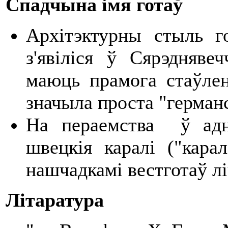
Спадчына імя г
отаў
Архітэктурны стыль г
з'явіліся ў Сярэдняве
маюць прамога стаўлен
значыла проста "германс
На пераемства ў адно
швецкія каралі ("карал
нашчадкамі вестготаў лі
Літаратура