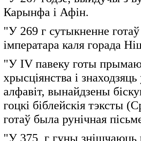
Карынфа і Афін.
"У 269 г сутыкненне гота
імператара каля горада Ніш
"У IV павеку готы прыма
хрысціянства і знаходзяць 
алфавіт, вынайдзены біску
гоцкі біблейскія тэксты (С
готаў была рунічная пісьм
"У 375 г гуны знішчаюць 