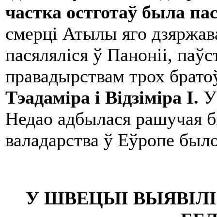
частка остготаў была пас
смерці Атылы яго дзяржава
пасяляліся ў Паноніі, паў
правадырствам трох брато
Т
эа
д
а
м
і
ра
і В
і
д
зі
м
і
ра
I.
У
Недао адбылася рашучая бі
валадарства ў Еўропе было
У ШВЕЦЫІ ВЫЯВІЛ