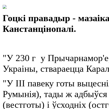
Гоцкі правадыр - мазаік
Канстанцінопалі.
"У 230 г у Прычарнамор'е
Украіны, ствараецца Карал
"У III павеку готы выцесн
Румынія), тады ж адбыўся 
(
вестготы) і ўсходніх (ост