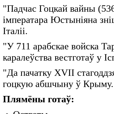
"Падчас Гоцкай вайны (536
імператара Юстыніяна зні
Італіі.
"У 711 арабскае войска Та
каралеўства вестготаў у Ісп
"Да пачатку XVII стагоддз
гоцкую абшчыну ў Крыму.
Плямёны г
отаў: