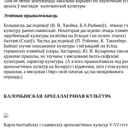
Тым не менш захоўваецца лакальны варыянт на паўночным ус
арэала ў выглядзе калочынскай культуры
Этнічная прыналежнасць
Большасць даследнікаў (В. В. Хвойка, Б.А.Рыбакоў), лічыць г
культуру раннеславянскай. Некаторыя даследнікі лічаць плям
зарубінецкай культуры (асабліва на ўсходзе і на позніх этапах)
балтамі (Седоў). Частка даследнікаў (П. Рэйнеке, К. Такенберг,
Бабеш) злучае паходжанне культуры з міграцыяй на ўсход
германскіх плямёнаў (скіры, бастарны). Ю. В. Кухаренка такса
адзначае прышлы, не злучаны з мясцовымі балта-скіфскімі
культурамі, характар культуры. (А я вось прааналізавала ход ра
археалагічных культур на Беларусі і відавочна, што гэтая культ
прышлая, а мясцовая і бярэ свой пачатак ад паслялядніковага
перыяду.)
К
А
ЛОЧ
Ы
НСКАЯ
АРХЕАЛАГІЧНАЯ КУЛЬТУРА
Карта балтыйскіх і славянскіх археалагічных культур V-VI стст