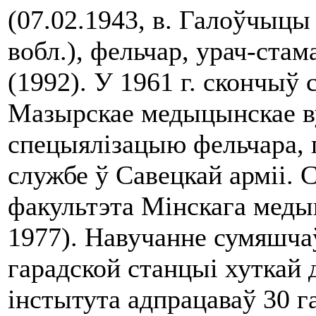
(07.02.1943, в. Галоўчыцы
вобл.), фельчар, урач-ста
(1992). У 1961 г. скончыў
Мазырскае медыцынскае в
спецыялізацыю фельчара, п
службе ў Савецкай арміі. 
факультэта Мінскага меды
1977). Навучанне сумяшча
гарадской станцыі хуткай 
інстытута адпрацаваў 30 г