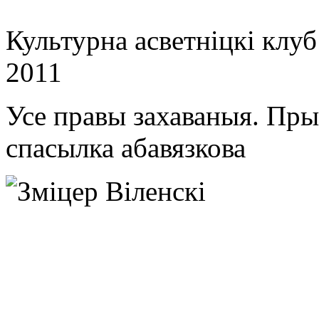
Культурна асветнiцкi клу
2011
Усе правы захаваныя. Пр
спасылка абавязкова