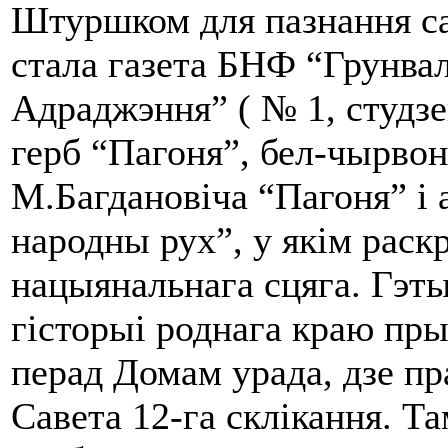
Штуршком для пазнання
с
стала газета БНФ “Грунвал
Адраджэння” ( № 1, студз
герб “Пагоня”, бел-чырвон
М.Багдановіча “Пагоня” і
народны рух”, у якім раск
нацыянальнага сцяга. Гэт
гісторыі роднага краю пры
перад Домам урада, дзе пр
Савета 12-га склікання. Т