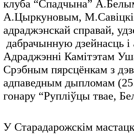
клуба “Спадчына” А.Белым
А.Цыркуновым, М.Савіцкі
адраджэнскай справай, удз
дабрачынную дзейнасць і
Адраджэнні Камітэтам Уш
Срэбным пярсцёнкам з дэв
адпаведным дыпломам (25.
гонару “Рупліўцы твае, Бе
У Старадарожскім мастацкі