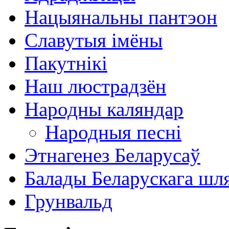
Нацыянальны пантэон
Славутыя імёны
Пакутнікі
Наш люстрадзён
Народны каляндар
Народныя песні
Этнагенез Беларусаў
Балады Беларускага шл
Грунвальд