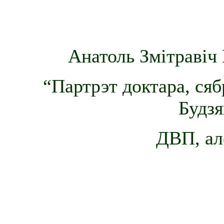
Анатоль Змітравіч 
“Партрэт доктара, ся
Будзя
ДВП, ал