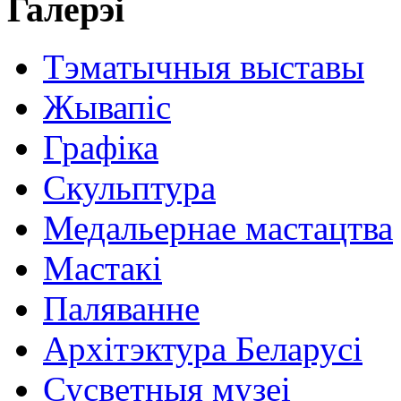
Галерэі
Тэматычныя выставы
Жывапіс
Графіка
Скульптура
Медальернае мастацтва
Мастакі
Паляванне
Архітэктура Беларусі
Сусветныя музеі