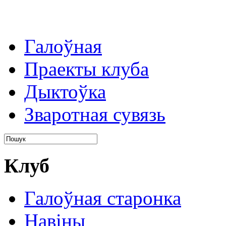
Галоўная
Праекты клуба
Дыктоўка
Зваротная сувязь
Клуб
Галоўная старонка
Навіны