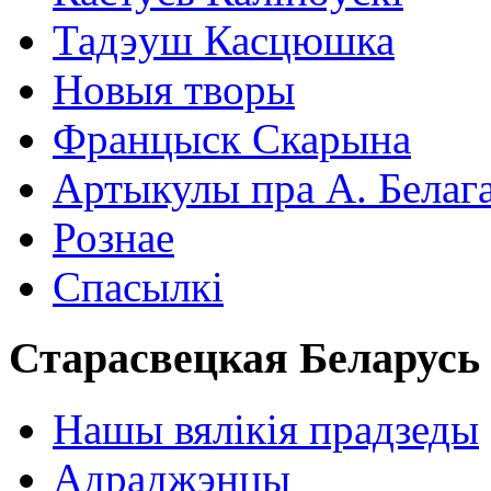
Тадэуш Касцюшка
Новыя творы
Францыск Скарына
Артыкулы пра А. Белаг
Рознае
Спасылкі
Старасвецкая Беларусь
Нашы вялікія прадзеды
Адраджэнцы