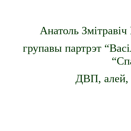
Анатоль Змітравіч 
групавы партрэт “Васі
“Сп
ДВП, алей, 