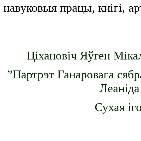
навуковыя працы, кнігі, а
Ціхановіч Яўген Мікал
”Партрэт Ганаровага сябр
Леаніда
Сухая іг