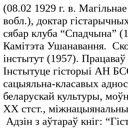
(08.02 1929 г. в. Магільна
вобл.), доктар гістарычны
сябар клуба “Спадчына” (1
Камітэта Ушанавання.
Ско
інстытут (1957). Працаваў 
Інстытуце гісторыі АН БС
сацыяльна-класавых адносі
беларускай культуры, моў
ХХ стст., міжнацыянальныя
Адзін з аўтараў кніг: “Гі