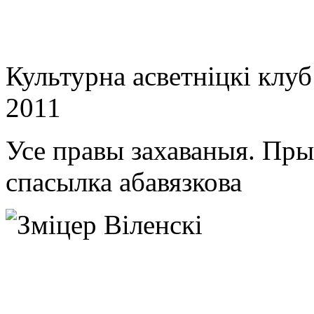
Культурна асветнiцкi клу
2011
Усе правы захаваныя. Пр
спасылка абавязкова