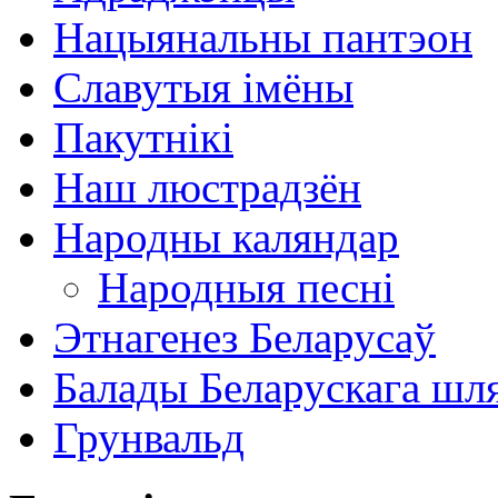
Нацыянальны пантэон
Славутыя імёны
Пакутнікі
Наш люстрадзён
Народны каляндар
Народныя песні
Этнагенез Беларусаў
Балады Беларускага шл
Грунвальд