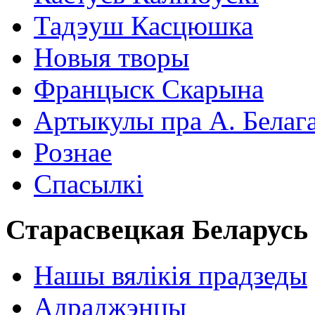
Тадэуш Касцюшка
Новыя творы
Францыск Скарына
Артыкулы пра А. Белаг
Рознае
Спасылкі
Старасвецкая Беларусь
Нашы вялікія прадзеды
Адраджэнцы