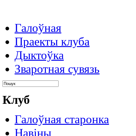
Галоўная
Праекты клуба
Дыктоўка
Зваротная сувязь
Клуб
Галоўная старонка
Навіны