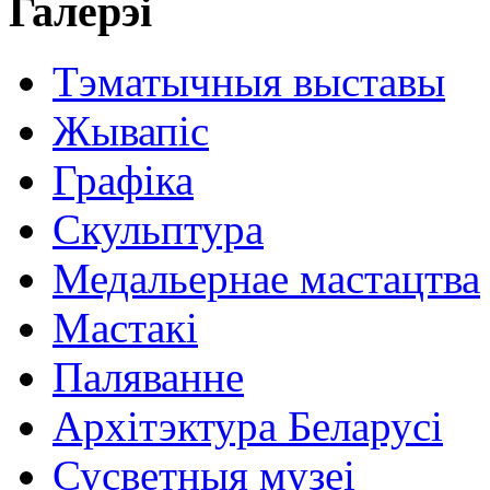
Галерэі
Тэматычныя выставы
Жывапіс
Графіка
Скульптура
Медальернае мастацтва
Мастакі
Паляванне
Архітэктура Беларусі
Сусветныя музеі