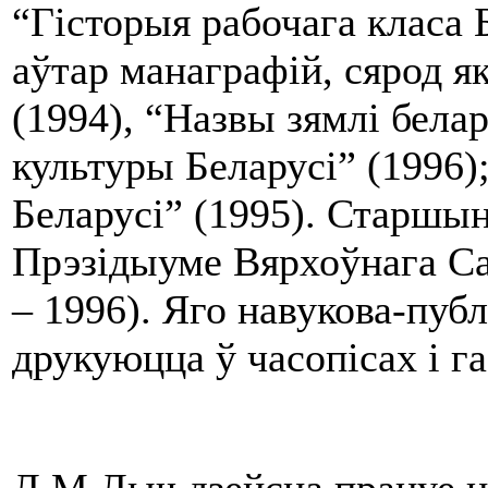
“Гісторыя рабочага класа 
аўтар манаграфій, сярод я
(1994), “Назвы зямлі белар
культуры Беларусі” (1996)
Беларусі” (1995). Старшын
Прэзідыуме Вярхоўнага Са
– 1996). Яго навукова-пу
друкуюцца ў часопісах і га