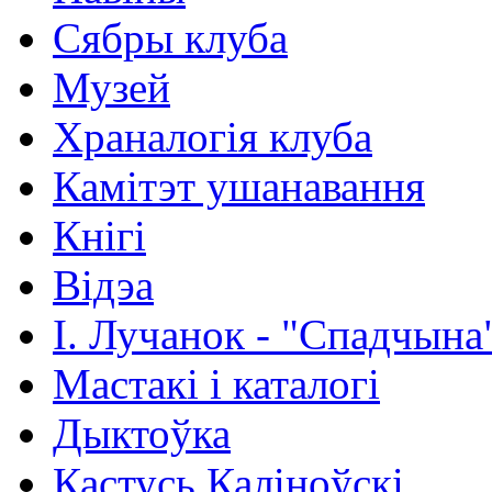
Сябры клуба
Музей
Храналогія клуба
Камітэт ушанавання
Кнігі
Відэа
І. Лучанок - "Спадчына
Мастакі i каталогi
Дыктоўка
Кастусь Каліноўскі