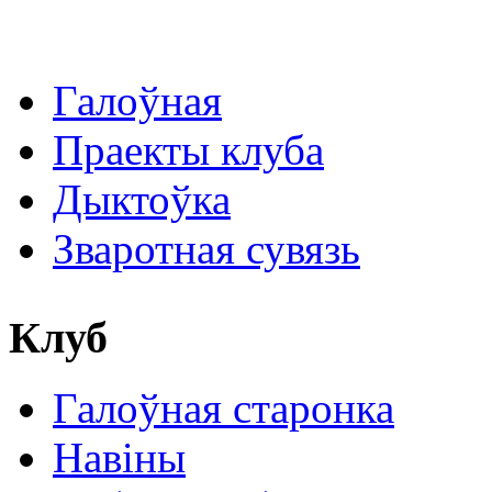
Галоўная
Праекты клуба
Дыктоўка
Зваротная сувязь
Клуб
Галоўная старонка
Навіны