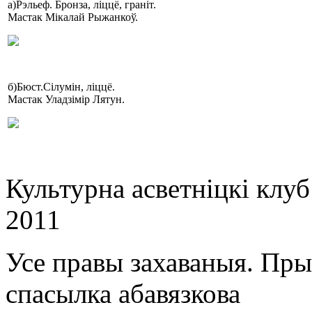
а)Рэльеф. Бронза, ліццё, граніт.
Мастак Мікалай Рыжанкоў.
б)Бюст.Сілумін, ліццё.
Мастак Уладзімір Лятун.
Культурна асветнiцкi клу
2011
Усе правы захаваныя. Пр
спасылка абавязкова