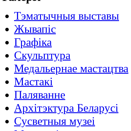
Тэматычныя выставы
Жывапіс
Графіка
Скульптура
Медальернае мастацтва
Мастакі
Паляванне
Архітэктура Беларусі
Сусветныя музеі