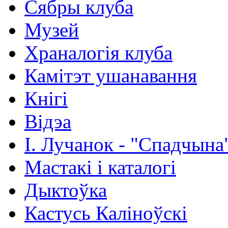
Сябры клуба
Музей
Храналогія клуба
Камітэт ушанавання
Кнігі
Відэа
І. Лучанок - "Спадчына
Мастакі i каталогi
Дыктоўка
Кастусь Каліноўскі