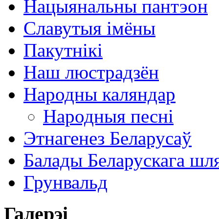
Нацыянальны пантэон
Славутыя імёны
Пакутнікі
Наш люстрадзён
Народны каляндар
Народныя песні
Этнагенез Беларусаў
Балады Беларускага шл
Грунвальд
Галерэі