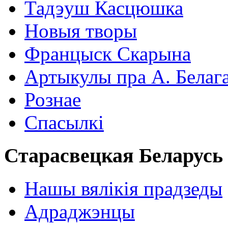
Тадэуш Касцюшка
Новыя творы
Францыск Скарына
Артыкулы пра А. Белаг
Рознае
Спасылкі
Старасвецкая Беларусь
Нашы вялікія прадзеды
Адраджэнцы