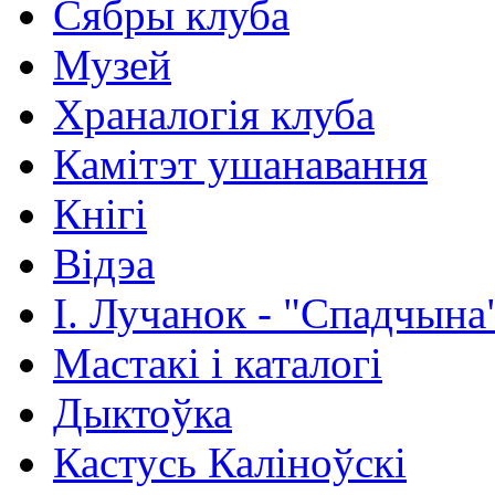
Сябры клуба
Музей
Храналогія клуба
Камітэт ушанавання
Кнігі
Відэа
І. Лучанок - "Спадчына
Мастакі i каталогi
Дыктоўка
Кастусь Каліноўскі