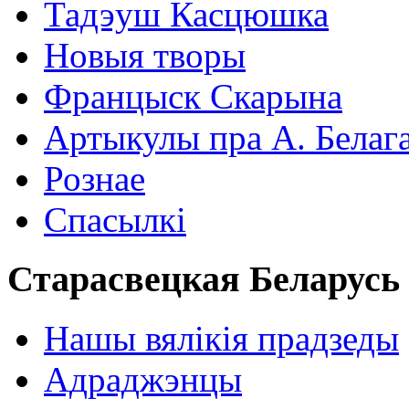
Тадэуш Касцюшка
Новыя творы
Францыск Скарына
Артыкулы пра А. Белаг
Рознае
Спасылкі
Старасвецкая Беларусь
Нашы вялікія прадзеды
Адраджэнцы