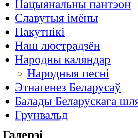
Нацыянальны пантэон
Славутыя імёны
Пакутнікі
Наш люстрадзён
Народны каляндар
Народныя песні
Этнагенез Беларусаў
Балады Беларускага шл
Грунвальд
Галерэі