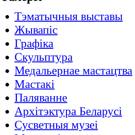
Тэматычныя выставы
Жывапіс
Графіка
Скульптура
Медальернае мастацтва
Мастакі
Паляванне
Архітэктура Беларусі
Сусветныя музеі