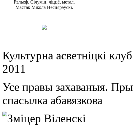
Рэльеф. Сілумін, ліццё, метал.
Мастак Мікола Несцярэўскі.
Культурна асветнiцкi клу
2011
Усе правы захаваныя. Пр
спасылка абавязкова