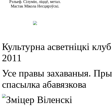
Рэльеф. Сілумін, ліццё, метал.
Мастак Мікола Несцярэўскі.
Культурна асветнiцкi клу
2011
Усе правы захаваныя. Пр
спасылка абавязкова