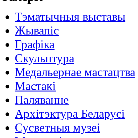
Тэматычныя выставы
Жывапіс
Графіка
Скульптура
Медальернае мастацтва
Мастакі
Паляванне
Архітэктура Беларусі
Сусветныя музеі