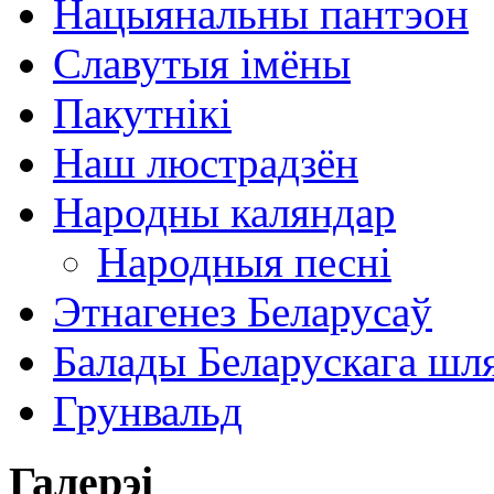
Нацыянальны пантэон
Славутыя імёны
Пакутнікі
Наш люстрадзён
Народны каляндар
Народныя песні
Этнагенез Беларусаў
Балады Беларускага шл
Грунвальд
Галерэі