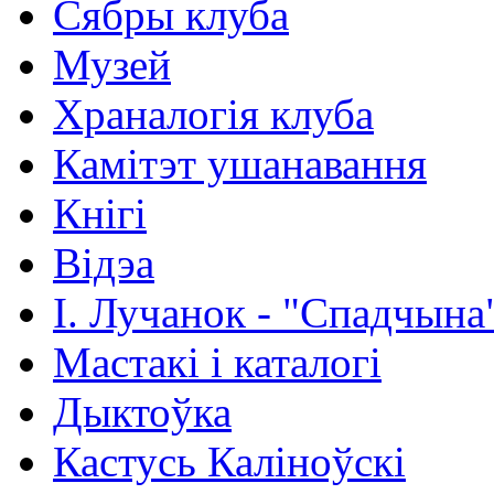
Сябры клуба
Музей
Храналогія клуба
Камітэт ушанавання
Кнігі
Відэа
І. Лучанок - "Спадчына
Мастакі i каталогi
Дыктоўка
Кастусь Каліноўскі