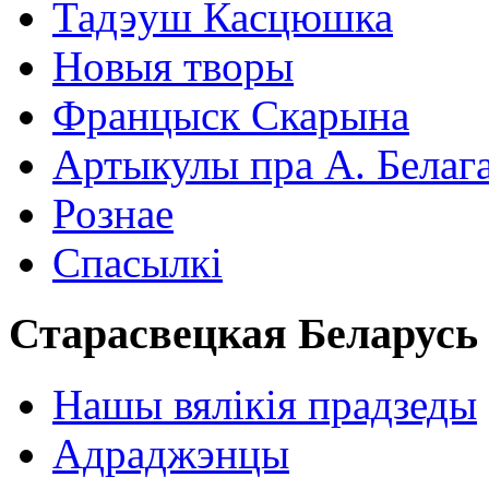
Тадэуш Касцюшка
Новыя творы
Францыск Скарына
Артыкулы пра А. Белаг
Рознае
Спасылкі
Старасвецкая Беларусь
Нашы вялікія прадзеды
Адраджэнцы