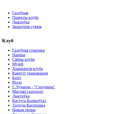
Галоўная
Праекты клуба
Дыктоўка
Зваротная сувязь
Клуб
Галоўная старонка
Навіны
Сябры клуба
Музей
Храналогія клуба
Камітэт ушанавання
Кнігі
Відэа
І. Лучанок - "Спадчына"
Мастакі i каталогi
Дыктоўка
Кастусь Каліноўскі
Тадэуш Касцюшка
Новыя творы