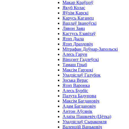
Макар Краўцоў
Якуб Колас
Яўхім Карскі
Карусь Каганец
Вацлаў Іваноўскі
Лявон Заяц
Кастусь Езавітаў
Язэп Дыла
Язэп Драздовіч
Мітрафан Доўнар-Запольскі
Алесь Гарун
Вінцэнт Гадлеўскі
Тамаш Грыб
Максім Гарэцкі
Уладзіслаў Галубок
Зоська Верас
Язэп Варонка
Алесь Бурбіс
Палута Бадунова
Максім Багдановіч
Адам Багдановіч
Антон Аўсянік
Алаіза Пашкевіч (Цётка)
Уладзіслаў Сыракомля
Валенцій Ваньковіч