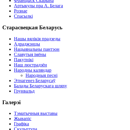
Францыск Скарына
Артыкулы пра А. Белага
Рознае
Спасылкі
Старасвецкая Беларусь
Нашы вялікія прадзеды
Адраджэнцы
Нацыянальны пантэон
Славутыя імёны
Пакутнікі
Наш люстрадзён
Народны каляндар
Народныя песні
Этнагенез Беларусаў
Балады Беларускага шляху
Грунвальд
Галерэі
Тэматычныя выставы
Жывапіс
Графіка
Скульптура