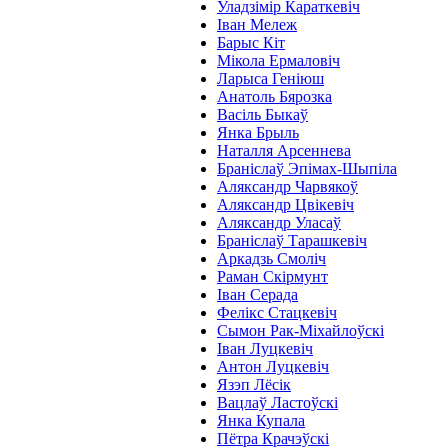
Уладзімір Караткевіч
Іван Мележ
Барыс Кіт
Мікола Ермаловіч
Ларыса Геніюш
Анатоль Бярозка
Васіль Быкаў
Янка Брыль
Наталля Арсеннева
Браніслаў Эпімах-Шыпіла
Аляксандр Чарвякоў
Аляксандр Цвікевіч
Аляксандр Уласаў
Браніслаў Тарашкевіч
Аркадзь Смоліч
Раман Скірмунт
Іван Серада
Фелікс Стацкевіч
Сымон Рак-Міхайлоўскі
Іван Луцкевіч
Антон Луцкевіч
Язэп Лёсік
Вацлаў Ластоўскі
Янка Купала
Пётра Крачэўскі