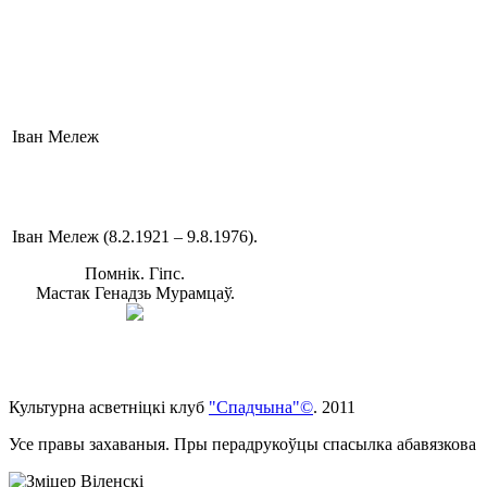
Іван Мележ
Іван Мележ (8.2.1921 – 9.8.1976).
Помнік. Гіпс.
Мастак Генадзь Мурамцаў.
Культурна асветнiцкi клуб
"Спадчына"©
. 2011
Усе правы захаваныя. Пры перадрукоўцы спасылка абавязкова