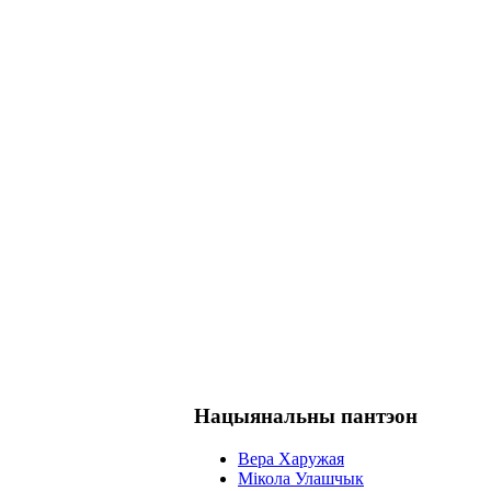
Нацыянальны пантэон
Вера Харужая
Мікола Улашчык