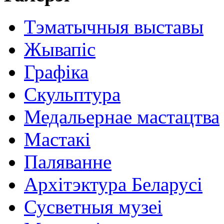
Тэматычныя выставы
Жывапіс
Графіка
Скульптура
Медальернае мастацтва
Мастакі
Паляванне
Архітэктура Беларусі
Сусветныя музеі