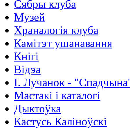
Сябры клуба
Музей
Храналогія клуба
Камітэт ушанавання
Кнігі
Відэа
І. Лучанок - "Спадчына
Мастакі i каталогi
Дыктоўка
Кастусь Каліноўскі