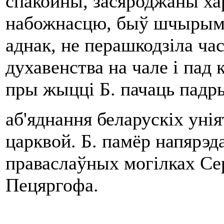
спакойны, засяроджаны хар
набожнасцю, быў шчырым п
аднак, не перашкодзіла ча
духавенства на чале i пад
пры жыцці Б. пачаць падр
аб'яднання беларускіх уні
царквой. Б. памёр напярэда
праваслаўных могілках Сер
Пецяргофа.