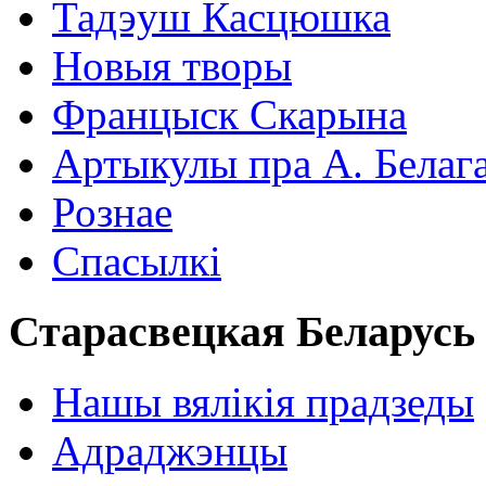
Тадэуш Касцюшка
Новыя творы
Францыск Скарына
Артыкулы пра А. Белаг
Рознае
Спасылкі
Старасвецкая Беларусь
Нашы вялікія прадзеды
Адраджэнцы