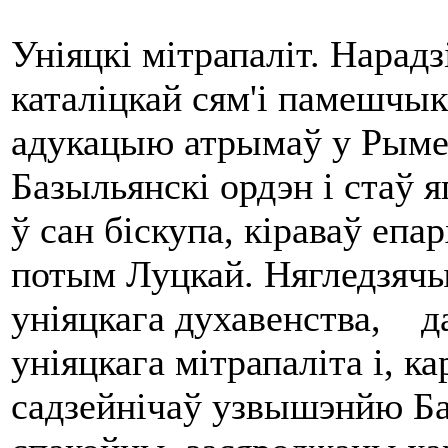
Уніяцкі мітрапаліт. Нарад
каталіцкай сям'і памешч
адукацыю атрымаў у Рыме,
Базыльянскі ордэн i стаў 
ў сан біскупа, кіраваў епа
потым Луцкай. Нягледзячы
уніяцкага духавенства,
уніяцкага мітрапаліта i, 
садзейнічаў узвышэнйю Ба