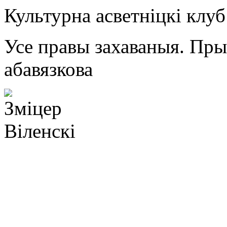
Культурна асветнiцкi клу
Усе правы захаваныя. Пр
абавязкова