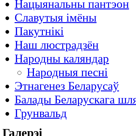
Нацыянальны пантэон
Славутыя імёны
Пакутнікі
Наш люстрадзён
Народны каляндар
Народныя песні
Этнагенез Беларусаў
Балады Беларускага шл
Грунвальд
Галерэі